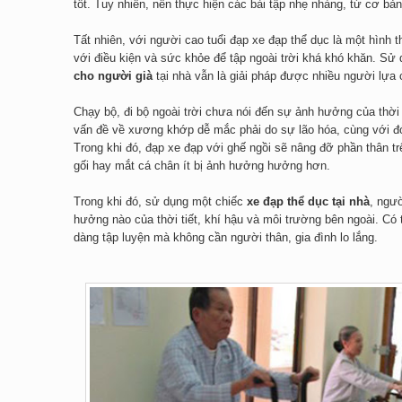
tốt. Tuy nhiên, nên thực hiện các bài tập nhẹ nhàng, từ cơ bả
Tất nhiên, với người cao tuổi đạp xe đạp thể dục là một hình 
với điều kiện và sức khỏe để tập ngoài trời khá khó khăn. Sử
cho người già
tại nhà vẫn là giải pháp được nhiều người lựa 
Chạy bộ, đi bộ ngoài trời chưa nói đến sự ảnh hưởng của thời 
vấn đề về xương khớp dễ mắc phải do sự lão hóa, cùng với đó 
Trong khi đó, đạp xe đạp với ghế ngồi sẽ nâng đỡ phần thân 
gối hay mắt cá chân ít bị ảnh hưởng hưởng hơn.
Trong khi đó, sử dụng một chiếc
xe đạp thể dục tại nhà
, ngườ
hưởng nào của thời tiết, khí hậu và môi trường bên ngoài. Có t
dàng tập luyện mà không cần người thân, gia đình lo lắng.