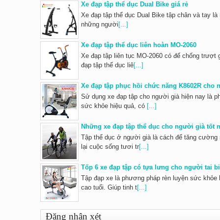
Xe đạp tập thể dục Dual Bike giá rẻ
Xe đạp tập thể dục Dual Bike tập chân và tay là 
những người
[...]
Xe đạp tập thể dục liên hoàn MO-2060
Xe đạp tập liên tục MO-2060 có đế chống trượt 
đạp tập thể dục liê
[...]
Xe đạp tập phục hồi chức năng K8602R cho 
Sử dụng xe đạp tập cho người già hiện nay là 
sức khỏe hiệu quả, có
[...]
Những xe đạp tập thể dục cho người già tốt n
Tập thể dục ở người già là cách để tăng cường
lại cuộc sống tươi tr
[...]
Tốp 6 xe đạp tập có tựa lưng cho người tai bi
Tập đạp xe là phương pháp rèn luyện sức khỏe h
cao tuổi. Giúp tinh t
[...]
Đăng nhận xét