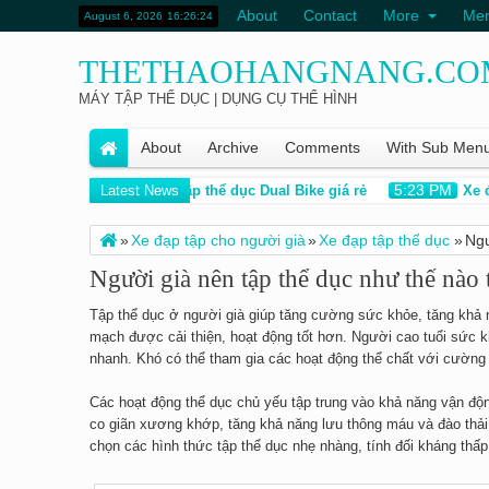
About
Contact
More
Me
August 6, 2026
16:26:25
THETHAOHANGNANG.CO
MÁY TẬP THỂ DỤC | DỤNG CỤ THỂ HÌNH
About
Archive
Comments
With Sub Men
11:55 AM
5:23 PM
?
Latest News
Xe đạp tập thể dục Dual Bike giá rẻ
Xe đạp 
»
Xe đạp tập cho người già
»
Xe đạp tập thể dục
»
Ngư
nào tốt?
Người già nên tập thể dục như thế nào 
Tập thể dục ở người già giúp tăng cường sức khỏe, tăng khả n
mạch được cải thiện, hoạt động tốt hơn. Người cao tuổi sức kh
nhanh. Khó có thể tham gia các hoạt động thể chất với cườn
Các hoạt động thể dục chủ yếu tập trung vào khả năng vận đ
co giãn xương khớp, tăng khả năng lưu thông máu và đào thải
chọn các hình thức tập thể dục nhẹ nhàng, tính đối kháng thấp