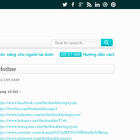
09:57 AM
năng cho người tai biến
Hướng dẫn cách làm kính bơi k
Hotline
94.189.6889
ng xã hội :
tps://www.facebook.com/thethaokhoinguyen/
tps://twitter.com/thethaokhoingu1
tps://www.linkedin.com/in/thethaokhoinguyen/
tps://www.behance.net/thethaokho57ab
tps://www.instagram.com/thethaokhoinguyen/
ttps://www.youtube.com/channel/UChdEEVh39H9Jral8rA9Beug
tps://www.pinterest.com/thethaokhoinguy/