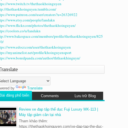
tps://www.twitch.tv/thethaokhoinguyen
tp://thethaokhoinguyen.tumblr.com/
tps://www.patreon.com/user/creators?u=26326922
tps://www.etsy.com/people/landakn
tps://www.flickr.com/photos/thethaokhoinguyen/
tps://coolors.co/u/landakn
tp://www.bakespace.com/members/profile/thethaokhoinguyen/825
0/
tps://www.edocr.com/user/thethaokhoinguyen
tps://myanimelist.net/profile/khoinguyensport
tps://www.boredpanda.com/author/ththaokhinguyn/
Translate
wered by
Translate
Bài đăng phổ biến
Comments
Lưu trữ Blog
Review xe đạp tập thể dục Fuji Luxury MK-113 |
Máy tập giảm cân tại nhà
Tham khảo thêm:
https://thethaokhoinguyen.com/xe-dap-tap-the-duc-