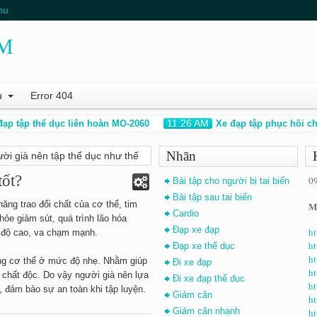
nu
M
u
Error 404
11:26 AM
tập thể dục liên hoàn MO-2060
Xe đạp tập phục hồi chức 
Nhãn
ời già nên tập thể dục như thế
tốt?
0
Bài tập cho người bị tai biến
Bài tập sau tai biến
ăng trao đổi chất của cơ thể, tim
Mạ
Cardio
ỏe giảm sút, quá trình lão hóa
Đạp xe đạp
ht
g độ cao, va chạm mạnh.
ht
Đạp xe thể dục
ht
ộng cơ thể ở mức độ nhẹ. Nhằm giúp
Đi xe đạp
ht
 chất độc. Do vậy người già nên lựa
Đi xe đạp thể dục
ht
, đảm bảo sự an toàn khi tập luyện.
Giảm cân
h
Giảm cân nhanh
ht