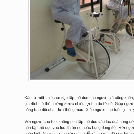
Đầu tư một chiếc xe đạp tập thể dục cho người già cũng không
gia đình có thể hưởng được nhiều lợi ích do từ nó. Giúp người 
năng trao đổi chất, lưu thông máu. Giúp người cao tuổi tự tin,
Với người cao tuổi không nên tập thể dục vào lúc quá sáng 
nên tập thể dục vào lúc đã ăn no hoặc bụng đang đói. Với ngư
nhận biết. Nhưng với người già sẽ dễ xảy ra vấn đề cực kỳ ngh