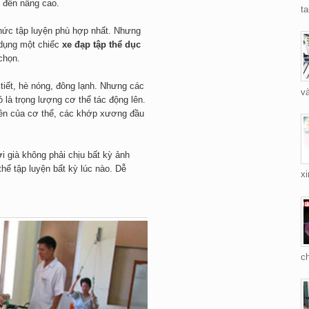
n đến nâng cao.
ta
thức tập luyện phù hợp nhất. Nhưng
 dụng một chiếc
xe đạp tập thể dục
chọn.
tiết, hè nóng, đông lạnh. Nhưng các
và
là trọng lượng cơ thể tác động lên.
trên của cơ thể, các khớp xương đầu
i già không phải chịu bất kỳ ảnh
hể tập luyện bất kỳ lúc nào. Dễ
xi
c