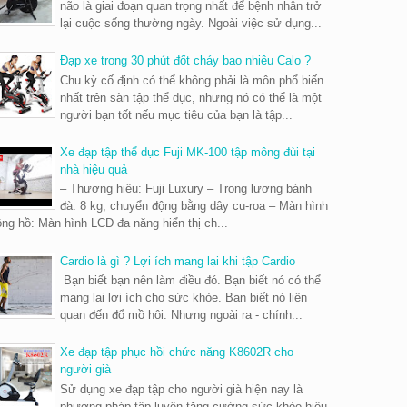
não là giai đoạn quan trọng nhất để bệnh nhân trở
lại cuộc sống thường ngày. Ngoài việc sử dụng...
Đạp xe trong 30 phút đốt cháy bao nhiêu Calo ?
Chu kỳ cố định có thể không phải là môn phổ biến
nhất trên sàn tập thể dục, nhưng nó có thể là một
người bạn tốt nếu mục tiêu của bạn là tập...
Xe đạp tập thể dục Fuji MK-100 tập mông đùi tại
nhà hiệu quả
– Thương hiệu: Fuji Luxury – Trọng lượng bánh
đà: 8 kg, chuyển động bằng dây cu-roa – Màn hình
ng hồ: Màn hình LCD đa năng hiển thị ch...
Cardio là gì ? Lợi ích mang lại khi tập Cardio
Bạn biết bạn nên làm điều đó. Bạn biết nó có thể
mang lại lợi ích cho sức khỏe. Bạn biết nó liên
quan đến đổ mồ hôi. Nhưng ngoài ra - chính...
Xe đạp tập phục hồi chức năng K8602R cho
người già
Sử dụng xe đạp tập cho người già hiện nay là
phương pháp tập luyện tăng cường sức khỏe hiệu