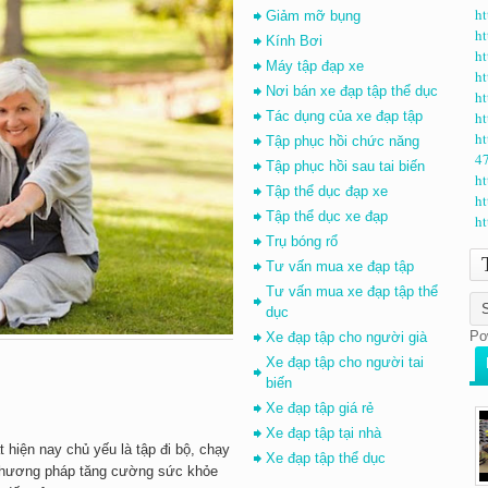
ht
Giảm mỡ bụng
ht
Kính Bơi
ht
Máy tập đạp xe
ht
Nơi bán xe đạp tập thể dục
ht
Tác dụng của xe đạp tập
ht
ht
Tập phục hồi chức năng
47
Tập phục hồi sau tai biến
ht
Tập thể dục đạp xe
ht
Tập thể dục xe đạp
ht
Trụ bóng rổ
Tư vấn mua xe đạp tập
Tư vấn mua xe đạp tập thể
dục
Po
Xe đạp tập cho người già
Xe đạp tập cho người tai
biến
Xe đạp tập giá rẻ
Xe đạp tập tại nhà
t hiện nay chủ yếu là tập đi bộ, chạy
Xe đạp tập thể dục
t phương pháp tăng cường sức khỏe